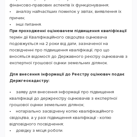
фінансово-правових аспектів їх функціонування;
• аналізу найчастіших помилок у звітах, виявлення їх
причин;
• інші питання.
При проходженні оцінювачем підвищення кваліфікації
термін дії Кваліфікаційного свідоцтва оцінювача
подовжується на 2 роки від дати, зазначеної на
посвідченні про підвищення кваліфікації, про що
вносяться відомості до Державного реєстру оцінювачів з
експертної грошової оцінки земельних ділянок.
Для внесення інформації до Реєстру оцінювач подає
Держгеокадастру:
• заяву для внесення інформації про підвищення
кваліфікації до держреєстру оцінювачів з експертної
грошової оцінки земельних ділянок;
• нотаріально засвідчену копію кваліфікаційного
свідоцтва, а у разі підвищення кваліфікації - копію
відповідного посвідчення;
• довідку з місця роботи.