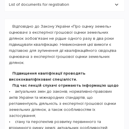
List of documents for registration
Kharkiv, Aerokosmichnyi avenue, 4
063-158-13-94
Заява на підвищення кваліфікації
(заповнити)
063-158-13-94
Відповідно до Закону України «Про оцінку земель»
Копія паспорта
(1,2,11 стор.)
оцінювачі з експертної грошової оцінки земельних
ntei_cntei@ukr.net
ділянок зобов'язані не рідше одного разу в два роки
Копія кваліфікаційного свідоцтва оцінювача
(або
підвищувати кваліфікацію. Невиконання цієї вимоги є
сертифіката)
підставою для зупинення дії кваліфікаційного свідоцтва
Копія попереднього посвідчення про підвищення
оцінювача з експертної грошової оцінки земельних
кваліфікації
(при наявності)
ділянок.
Фото 3х4
(кольорове)
Підвищення кваліфікації проводять
висококваліфіковані спеціалісти.
Під час лекцій слухачі отримають інформацію щодо
• актуальних змін до законів, нормативно-правових
актів України та міжнародних стандартів, що
регламентують діяльність з експертної грошової оцінки
земельних ділянок, а також особливостям їх
застосування;
• стану та перспектив розвитку первинного та
вторинного ринку землі, актуальних особливостей